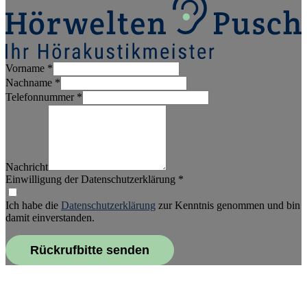
Vorname
*
Nachname
*
Telefonnummer
*
Nachricht
Einwilligung der Datenschutzerklärung
*
Ich habe die
Datenschutzerklärung
zur Kenntnis genommen und bin
damit einverstanden.
Rückrufbitte senden